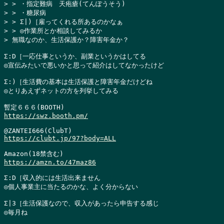
> > ・指定難病　天疱瘡(てんぽうそう)

> > ・糖尿病

> > Σ|)［雇ってくれる所あるのかなぁ

> > ◎作業所とか相談してみるか

> 無職なのか、生活保護か？障害年金か？
Σ:D［一応仕事というか、副業というかはしてる

◎宣伝みたいで悪いかと思って紹介はしてなかったけど

Σ:)［生活費の基本は生活保護と障害年金だけどね

◎とりあえずネットの方を列挙してみる

https://swz.booth.pm/
https://clubt.jp/97?body=ALL
https://amzn.to/47maz86
Σ:D［収入的には生活出来ません

◎個人事業主に当たるのかな、よく分からない

Σ|3［生活保護なので、収入があったら申告する感じ

◎毎月ね
