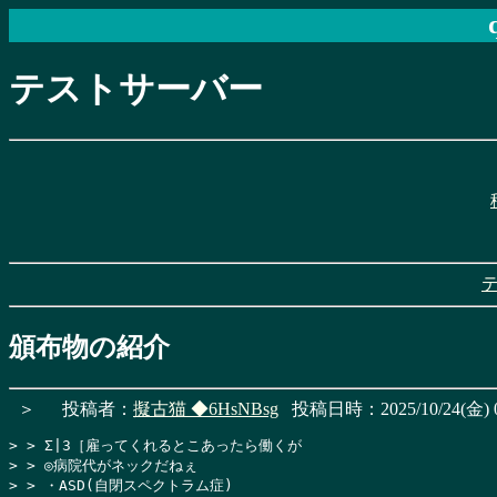
テストサーバー
頒布物の紹介
＞
投稿者：
擬古猫
◆6HsNBsg
投稿日時：2025/10/24(金) 0
> > Σ|3［雇ってくれるとこあったら働くが

> > ◎病院代がネックだねぇ

> > ・ASD(自閉スペクトラム症)
