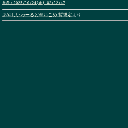
参考：2025/10/24(金) 02:12:47
あやしいわーるど＠おこめ.暫暫定
より