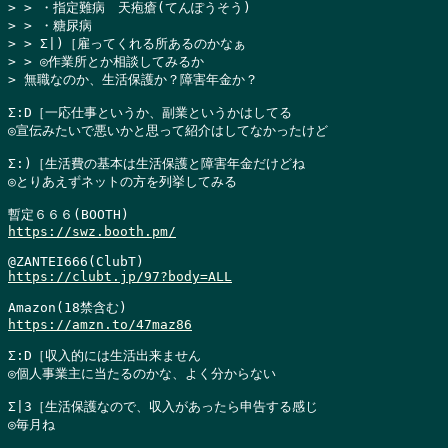
> > ・指定難病　天疱瘡(てんぽうそう)

> > ・糖尿病

> > Σ|)［雇ってくれる所あるのかなぁ

> > ◎作業所とか相談してみるか

> 無職なのか、生活保護か？障害年金か？
Σ:D［一応仕事というか、副業というかはしてる

◎宣伝みたいで悪いかと思って紹介はしてなかったけど

Σ:)［生活費の基本は生活保護と障害年金だけどね

◎とりあえずネットの方を列挙してみる

https://swz.booth.pm/
https://clubt.jp/97?body=ALL
https://amzn.to/47maz86
Σ:D［収入的には生活出来ません

◎個人事業主に当たるのかな、よく分からない

Σ|3［生活保護なので、収入があったら申告する感じ

◎毎月ね
