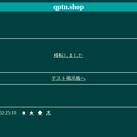
qptn.shop
移転しました
テスト掲示板へ
2:25:10
■
★
◆
木