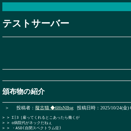
テストサーバー
頒布物の紹介
＞
投稿者：
擬古猫
◆6HsNBsg
投稿日時：2025/10/24(金) 0
> > Σ|3［雇ってくれるとこあったら働くが

> > ◎病院代がネックだねぇ

> > ・ASD(自閉スペクトラム症)
