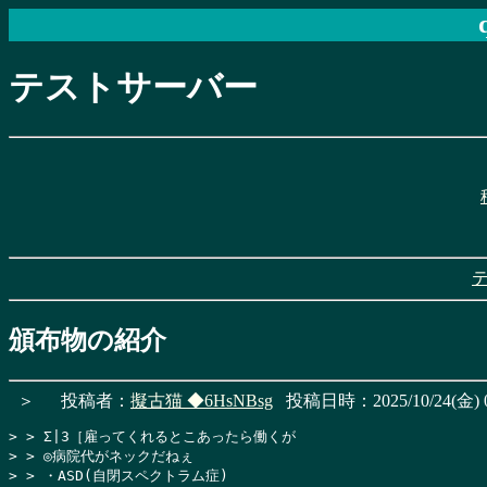
テストサーバー
頒布物の紹介
＞
投稿者：
擬古猫
◆6HsNBsg
投稿日時：2025/10/24(金) 0
> > Σ|3［雇ってくれるとこあったら働くが

> > ◎病院代がネックだねぇ

> > ・ASD(自閉スペクトラム症)
