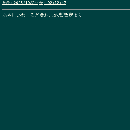
参考：2025/10/24(金) 02:12:47
あやしいわーるど＠おこめ.暫暫定
より