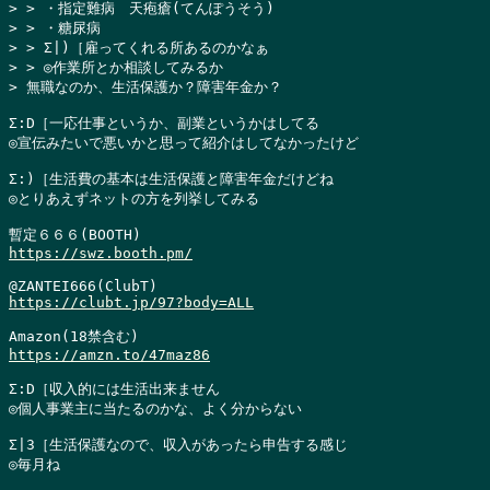
> > ・指定難病　天疱瘡(てんぽうそう)

> > ・糖尿病

> > Σ|)［雇ってくれる所あるのかなぁ

> > ◎作業所とか相談してみるか

> 無職なのか、生活保護か？障害年金か？
Σ:D［一応仕事というか、副業というかはしてる

◎宣伝みたいで悪いかと思って紹介はしてなかったけど

Σ:)［生活費の基本は生活保護と障害年金だけどね

◎とりあえずネットの方を列挙してみる

https://swz.booth.pm/
https://clubt.jp/97?body=ALL
https://amzn.to/47maz86
Σ:D［収入的には生活出来ません

◎個人事業主に当たるのかな、よく分からない

Σ|3［生活保護なので、収入があったら申告する感じ

◎毎月ね
