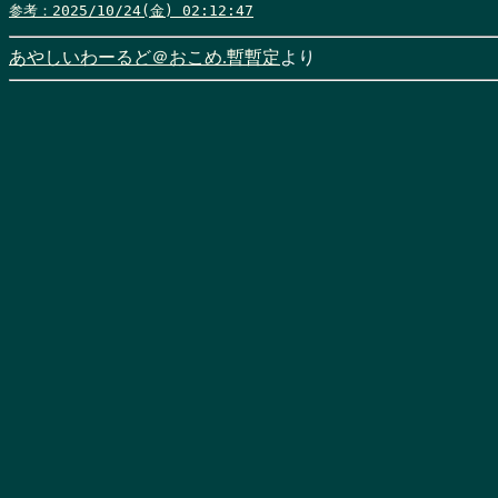
参考：2025/10/24(金) 02:12:47
あやしいわーるど＠おこめ.暫暫定
より