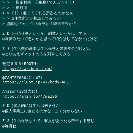
> > ・指定難病　天疱瘡(てんぽうそう)

> > ・糖尿病

> > Σ|)［雇ってくれる所あるのかなぁ

> > ◎作業所とか相談してみるか

> 無職なのか、生活保護か？障害年金か？
Σ:D［一応仕事というか、副業というかはしてる

◎宣伝みたいで悪いかと思って紹介はしてなかったけど

Σ:)［生活費の基本は生活保護と障害年金だけどね

◎とりあえずネットの方を列挙してみる

https://swz.booth.pm/
https://clubt.jp/97?body=ALL
https://amzn.to/47maz86
Σ:D［収入的には生活出来ません

◎個人事業主に当たるのかな、よく分からない

Σ|3［生活保護なので、収入があったら申告する感じ

◎毎月ね
