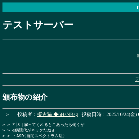
テストサーバー
頒布物の紹介
＞
投稿者：
擬古猫
◆6HsNBsg
投稿日時：2025/10/24(金) 0
> > Σ|3［雇ってくれるとこあったら働くが

> > ◎病院代がネックだねぇ

> > ・ASD(自閉スペクトラム症)
