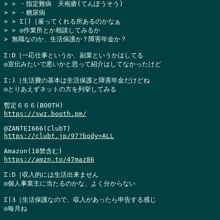
> > ・指定難病　天疱瘡(てんぽうそう)

> > ・糖尿病

> > Σ|)［雇ってくれる所あるのかなぁ

> > ◎作業所とか相談してみるか

> 無職なのか、生活保護か？障害年金か？
Σ:D［一応仕事というか、副業というかはしてる

◎宣伝みたいで悪いかと思って紹介はしてなかったけど

Σ:)［生活費の基本は生活保護と障害年金だけどね

◎とりあえずネットの方を列挙してみる

https://swz.booth.pm/
https://clubt.jp/97?body=ALL
https://amzn.to/47maz86
Σ:D［収入的には生活出来ません

◎個人事業主に当たるのかな、よく分からない

Σ|3［生活保護なので、収入があったら申告する感じ

◎毎月ね
