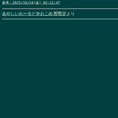
参考：2025/10/24(金) 02:12:47
あやしいわーるど＠おこめ.暫暫定
より