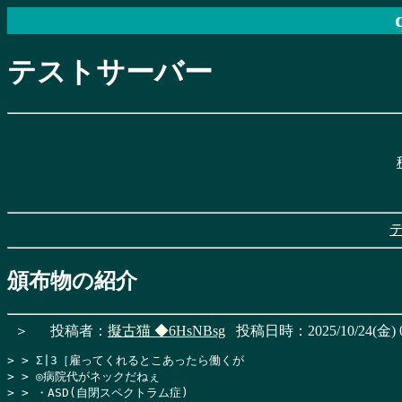
テストサーバー
頒布物の紹介
＞
投稿者：
擬古猫
◆6HsNBsg
投稿日時：2025/10/24(金) 0
> > Σ|3［雇ってくれるとこあったら働くが

> > ◎病院代がネックだねぇ

> > ・ASD(自閉スペクトラム症)
