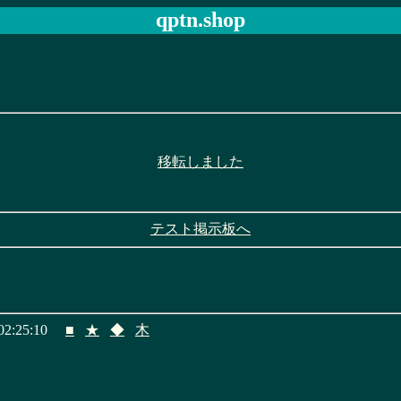
qptn.shop
移転しました
テスト掲示板へ
2:25:10
■
★
◆
木