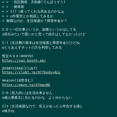
> > ・指定難病　天疱瘡(てんぽうそう)

> > ・糖尿病

> > Σ|)［雇ってくれる所あるのかなぁ

> > ◎作業所とか相談してみるか

> 無職なのか、生活保護か？障害年金か？
Σ:D［一応仕事というか、副業というかはしてる

◎宣伝みたいで悪いかと思って紹介はしてなかったけど

Σ:)［生活費の基本は生活保護と障害年金だけどね

◎とりあえずネットの方を列挙してみる

https://swz.booth.pm/
https://clubt.jp/97?body=ALL
https://amzn.to/47maz86
Σ:D［収入的には生活出来ません

◎個人事業主に当たるのかな、よく分からない

Σ|3［生活保護なので、収入があったら申告する感じ

◎毎月ね
