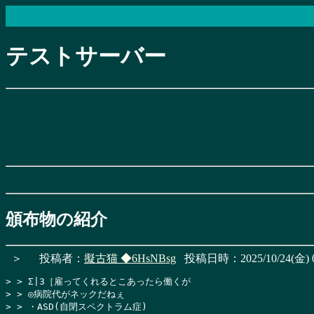
テストサーバー
頒布物の紹介
＞
投稿者：
擬古猫
◆6HsNBsg
投稿日時：2025/10/24(金) 0
> > Σ|3［雇ってくれるとこあったら働くが

> > ◎病院代がネックだねぇ

> > ・ASD(自閉スペクトラム症)
